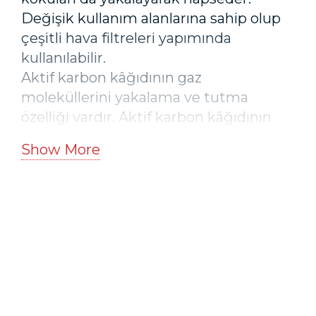
Değişik kullanım alanlarına sahip olup
çeşitli hava filtreleri yapımında
kullanılabilir.
Aktif karbon kâğıdının gaz
moleküllerini yakalama ve tutma
özelliği vardır. Aktif karbon kâğıdının
yüzeyi milyonlarca ufak gözenekten
Show More
oluşmaktadır. Bu gözenekler sayesinde
kötü koku yayan ve zehirli olan gazlar
yakalanır.